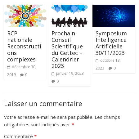
u
C
o
u
RCP
Prochain
Symposium
nationale
Conseil
Intelligence
Reconstructi
Scientifique
Artificielle
ons
du Gettec –
30/11/2023
complexes
Calendrier
octobre 13,
2023
décembre 30,
2023
0
janvier 19, 2023
2019
0
0
Laisser un commentaire
Votre adresse e-mail ne sera pas publiée.
Les champs
obligatoires sont indiqués avec
*
Commentaire
*