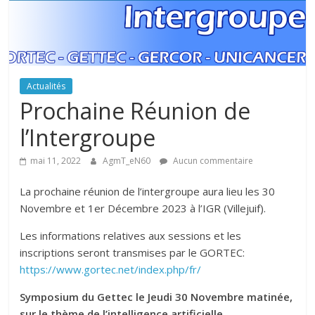
c
G
r
Actualités
o
Prochaine Réunion de
u
p
l’Intergroupe
e
d
mai 11, 2022
AgmT_eN60
Aucun commentaire
’
La prochaine réunion de l’intergroupe aura lieu les 30
E
Novembre et 1er Décembre 2023 à l’IGR (Villejuif).
t
u
Les informations relatives aux sessions et les
d
inscriptions seront transmises par le GORTEC:
e
https://www.gortec.net/index.php/fr/
d
e
Symposium du Gettec le Jeudi 30 Novembre matinée,
s
sur le thème de l’intelligence artificielle.