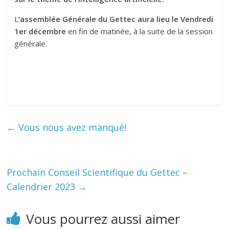
T
L
‘assemblée Générale du Gettec aura lieu le Vendredi
u
1er décembre
en fin de matinée, à la suite de la session
m
générale.
e
u
r
s
d
e
l
←
Vous nous avez manqué!
a
T
ê
t
Prochain Conseil Scientifique du Gettec –
e
Calendrier 2023
→
E
t
Vous pourrez aussi aimer
d