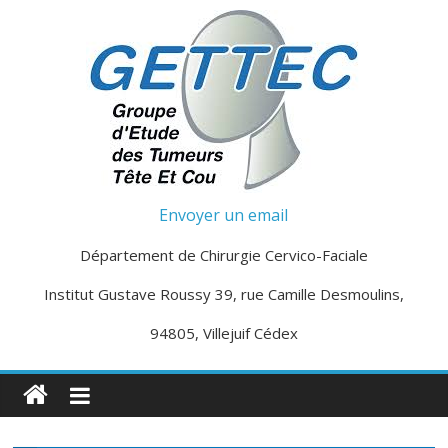
Passer
au
contenu
G
Envoyer un email
e
Département de Chirurgie Cervico-Faciale
Institut Gustave Roussy 39, rue Camille Desmoulins,
t
94805, Villejuif Cédex
t
e