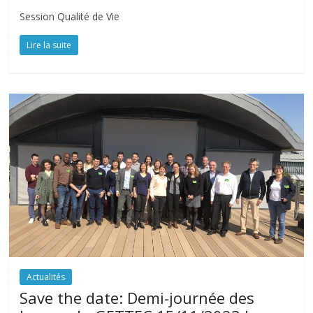
T
Session Qualité de Vie
u
Lire la suite
m
e
u
r
s
d
e
l
a
T
ê
t
e
E
Actualités
t
Save the date: Demi-journée des
d