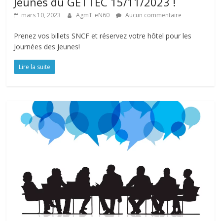
Jeunes du GETTEC 15/11/2023 !
u
C
mars 10, 2023
AgmT_eN60
Aucun commentaire
o
Prenez vos billets SNCF et réservez votre hôtel pour les
u
Journées des Jeunes!
Lire la suite