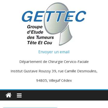
Passer
au
contenu
G
Envoyer un email
e
Département de Chirurgie Cervico-Faciale
Institut Gustave Roussy 39, rue Camille Desmoulins,
t
94805, Villejuif Cédex
t
e